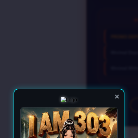
PROMO DEPO
Minimal Depo
Minimal Wit
×