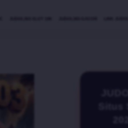
IC
JUDOL303 SLOT 10K
JUDOL303 GACOR
LINK JUDO
JUDOL
Situs
20