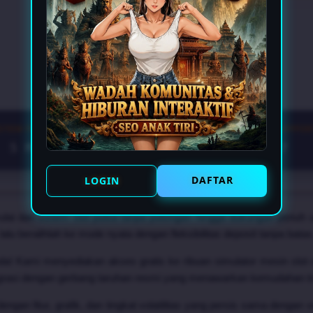
tar Situs Slot Gacor Terba
Thailand Maxwin
ISTEM PEMBAYARAN
LAYANAN SUPPOR
5 Metode
24/7
DAFTAR
LOGIN
i dari sistem slot pulsa tanpa potongan hingga dukungan penuh un
lu beralihlah ke mode nyata dengan fleksibilitas deposit tanpa batas
 Kami menyediakan akses gratis ke ribuan simulator mesin slot onl
ntegrasi dengan gerbang taruhan resmi yang menawarkan kemudahan tr
dengan fitur, grafik, dan tingkat volatilitas yang persis sama denga