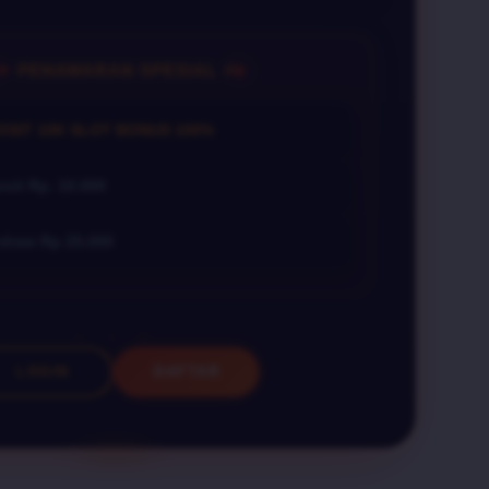
PENAWARAN SPESIAL
SIT 10K SLOT BONUS 100%
sit Rp. 10.000
hdraw Rp 25.000
LOGIN
DAFTAR