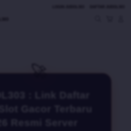
LOGIN JUDOL303
DAFTAR JUDOL303
Cari
Troli
Login/Sign-Up
L303
Cari
303 : Link Daftar
 Slot Gacor Terbaru
26 Resmi Server