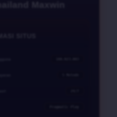
hailand Maxwin
MASI SITUS
ngguna
100.023.003
ayaran
5 Metode
ort
24/7
Pragmatic Play