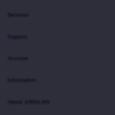
Buka
Services
Buka
Support
Buka
Account
Buka
Information
Buka
About JUDOL303