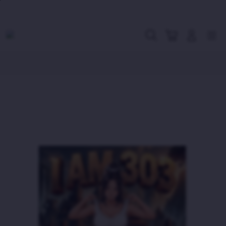
Skip
to
content
Cari
Troli
Login
Navigation
Buka Info Lebih Lanjut