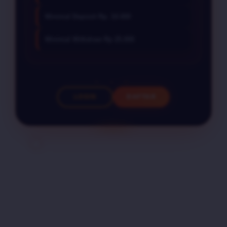
Minimal Deposit Rp. 10.000
Minimal Withdraw Rp 25.000
LOGIN
DAFTAR
Layer Popup Close
JUDOL303 : Link Daftar
Situs Slot Gacor Terbaru
2026 Resmi Server Thailand
Maxwin