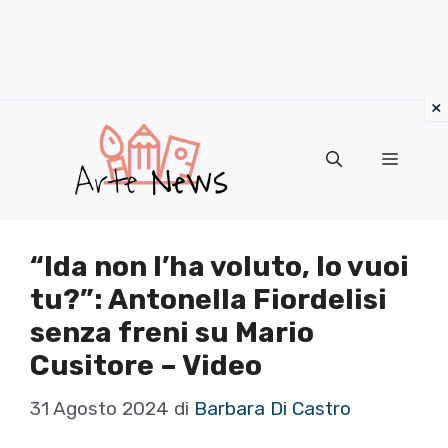
×
Vai
al
Menu
contenuto
“Ida non l’ha voluto, lo vuoi
tu?”: Antonella Fiordelisi
senza freni su Mario
Cusitore – Video
31 Agosto 2024
di
Barbara Di Castro