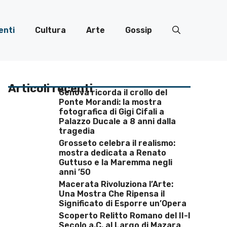
enti
Cultura
Arte
Gossip
Articoli recenti
Genova ricorda il crollo del
Ponte Morandi: la mostra
fotografica di Gigi Cifali a
Palazzo Ducale a 8 anni dalla
tragedia
Grosseto celebra il realismo:
mostra dedicata a Renato
Guttuso e la Maremma negli
anni ’50
Macerata Rivoluziona l’Arte:
Una Mostra Che Ripensa il
Significato di Esporre un’Opera
Scoperto Relitto Romano del II-I
Secolo a.C. al Largo di Mazara