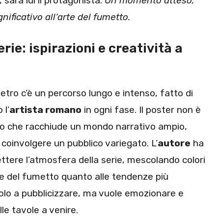
, sarà lui il protagonista.
Un momento atteso,
ificativo all’arte del fumetto.
rie: ispirazioni e creatività a
Dietro c’è un percorso lungo e intenso, fatto di
 l’
artista romano
in ogni fase. Il poster non è
vo che racchiude un mondo narrativo ampio,
coinvolgere un pubblico variegato. L’
autore
ha
ttere l’atmosfera della serie, mescolando colori
ne del fumetto quanto alle tendenze più
olo a pubblicizzare, ma vuole emozionare e
lle tavole a venire.