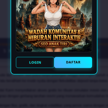
tar Situs Slot Gacor Terba
Thailand Maxwin
ISTEM PEMBAYARAN
LAYANAN SUPPOR
5 Metode
24/7
DAFTAR
LOGIN
i dari sistem slot pulsa tanpa potongan hingga dukungan penuh un
lu beralihlah ke mode nyata dengan fleksibilitas deposit tanpa batas
 Kami menyediakan akses gratis ke ribuan simulator mesin slot onl
ntegrasi dengan gerbang taruhan resmi yang menawarkan kemudahan tr
dengan fitur, grafik, dan tingkat volatilitas yang persis sama denga