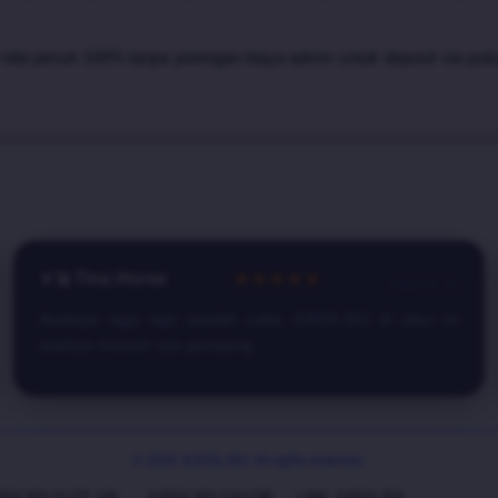
i nilai penuh 100% tanpa potongan biaya admin untuk deposit via pul
JUDOL303
Tina Horse
★★★★★
2026-07-12
Awalnya ragu tapi setelah coba JUDOL303 di situs ini
soalnya maxwin nya gampang
© 2026 JUDOL303. All rights reserved.
DOL303 SLOT 10K
JUDOL303 GACOR
LINK JUDOL303