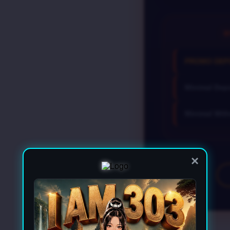
PROMO DEPO
Minimal Depo
Minimal Wit
×