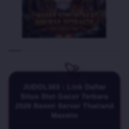
JUDOL303 : Link Daftar
Situs Slot Gacor Terbaru
2026 Resmi Server Thailand
Maxwin