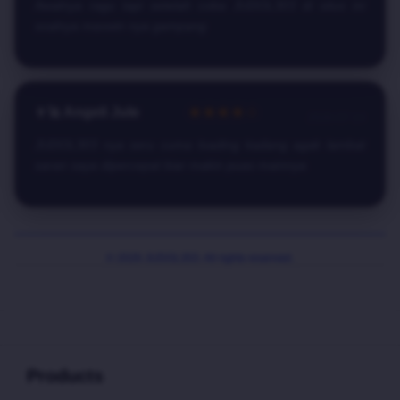
Awalnya ragu tapi setelah coba JUDOL303 di situs ini
soalnya maxwin nya gampang
Angeli Jule
★★★★☆
2026-07-14
JUDOL303 nya seru cuma loading kadang agak lambat
saran saya dipercepat biar makin puas mainnya
© 2026 JUDOL303. All rights reserved.
Buka
Footer Navigation
Products