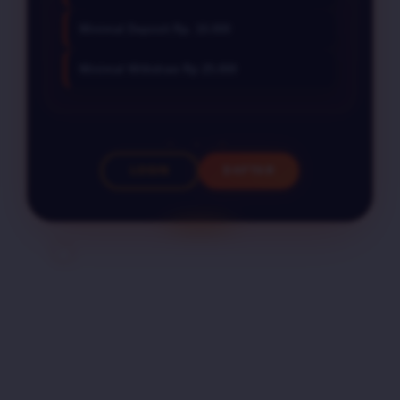
Minimal Deposit Rp. 10.000
Minimal Withdraw Rp 25.000
LOGIN
DAFTAR
Layer Popup Close
JUDOL303 : Link Daftar
Situs Slot Gacor Terbaru
2026 Resmi Server Thailand
Maxwin