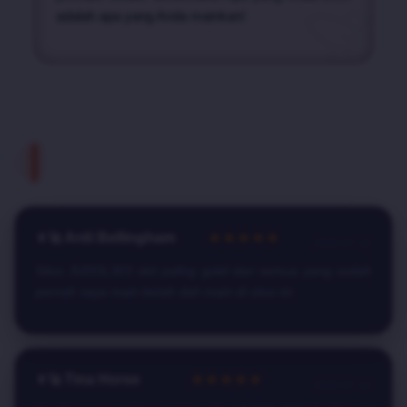
adalah apa yang Anda mainkan!
ULASAN TERBARU KOMUNITAS
JUDOL303
Ardi Bellingham
★★★★★
2026-07-18
Situs JUDOL303 slot paling gokil dari semua yang sudah
pernah saya main betah dah main di situs ini
Tina Horse
★★★★★
2026-07-12