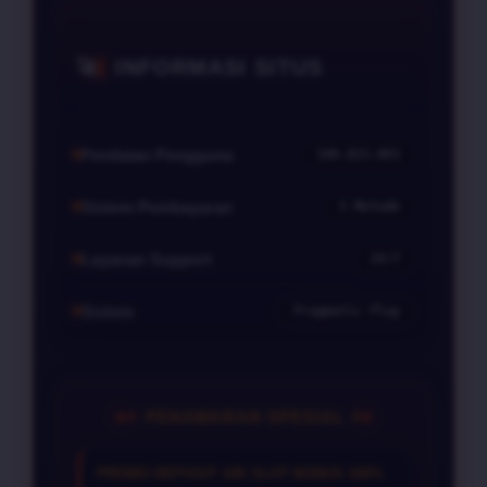
INFORMASI SITUS
Penilaian Pengguna
100.023.003
Sistem Pembayaran
5 Metode
Layanan Support
24/7
Sistem
Pragmatic Play
PENAWARAN SPESIAL
PROMO DEPOSIT 10K SLOT BONUS 100%