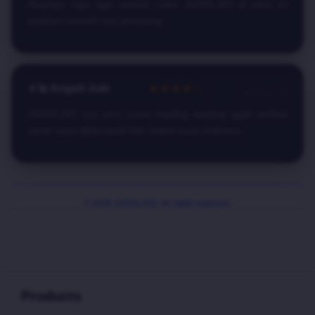
Awalnya ragu tapi setelah coba JUDOL303 di situs ini
soalnya maxwin nya gampang
Angeli Jule
★★★★☆
2026-07-14
JUDOL303 nya seru cuma loading kadang agak lambat
saran saya dipercepat biar makin puas mainnya
© 2026 JUDOL303. All rights reserved.
Buka
Footer Navigation
Products