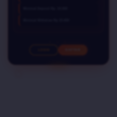
Minimal Deposit Rp. 10.000
Minimal Withdraw Rp 25.000
LOGIN
DAFTAR
Layer Popup Close
JUDOL303 : Link Daftar
Situs Slot Gacor Terbaru
2026 Resmi Server Thailand
Maxwin