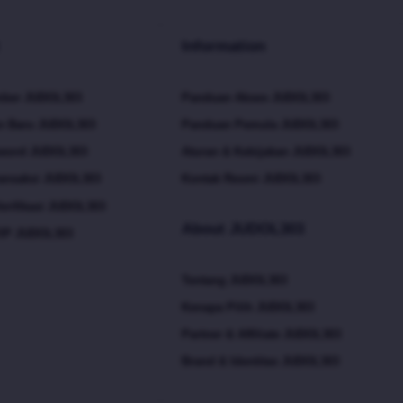
Information
mber JUDOL303
Panduan Akses JUDOL303
un Baru JUDOL303
Panduan Pemula JUDOL303
word JUDOL303
Aturan & Kebijakan JUDOL303
ransaksi JUDOL303
Kontak Resmi JUDOL303
erifikasi JUDOL303
About JUDOL303
IP JUDOL303
Tentang JUDOL303
Kenapa Pilih JUDOL303
Partner & Affiliate JUDOL303
Brand & Identitas JUDOL303