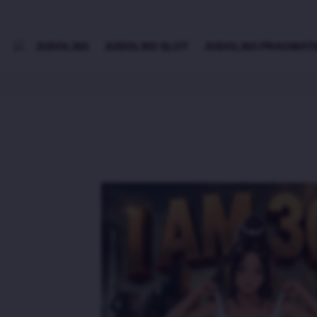
Skip
to
content
JUDOL303
JUDOL303 SLOT
JUDOL303 PRAGMAT
Buka Info Lebih Lanjut