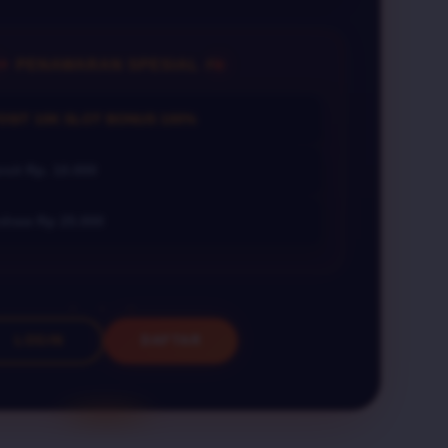
PENAWARAN SPESIAL
SIT 10K SLOT BONUS 100%
sit Rp. 10.000
hdraw Rp 25.000
LOGIN
DAFTAR