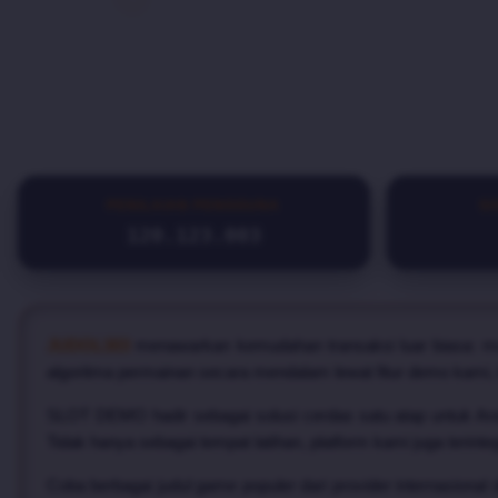
Layer Popup Close
JUDOL303 : Link Daf
PENILAIAN PENGGUNA
S
120.123.003
JUDOL303
menawarkan kemudahan transaksi luar biasa: mula
algoritma permainan secara mendalam lewat fitur demo kami, la
SLOT DEMO hadir sebagai solusi cerdas satu atap untuk Anda!
Tidak hanya sebagai tempat latihan, platform kami juga teri
Coba berbagai judul game populer dari provider internasional 