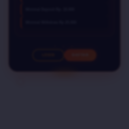
Minimal Deposit Rp. 10.000
Minimal Withdraw Rp 25.000
LOGIN
DAFTAR
Layer Popup Close
JUDOL303 : Link Daftar
Situs Slot Gacor Terbaru
2026 Resmi Server Thailand
Maxwin