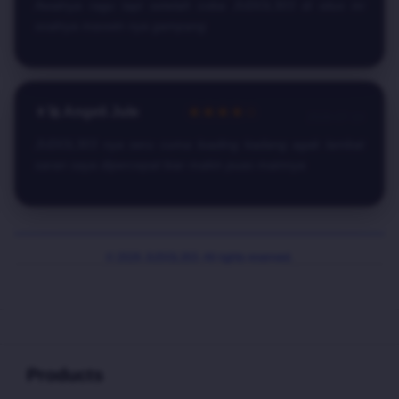
Awalnya ragu tapi setelah coba JUDOL303 di situs ini
soalnya maxwin nya gampang
Angeli Jule
★★★★☆
2026-07-14
JUDOL303 nya seru cuma loading kadang agak lambat
saran saya dipercepat biar makin puas mainnya
© 2026 JUDOL303. All rights reserved.
Buka
Footer Navigation
Products