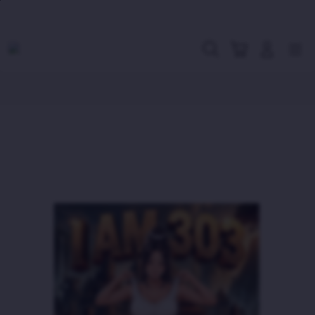
Skip
to
content
Cari
Troli
Login
Navigation
Buka Info Lebih Lanjut