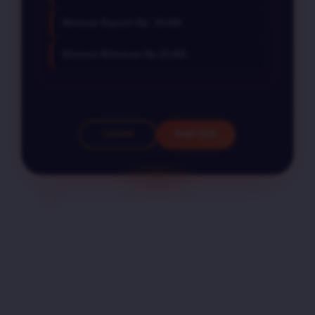
Minimal Deposit Rp. 10.000
Minimal Withdraw Rp 25.000
LOGIN
DAFTAR
Layer Popup Close
JUDOL303 : Link Daftar
Situs Slot Gacor Terbaru
2026 Resmi Server Thailand
Maxwin