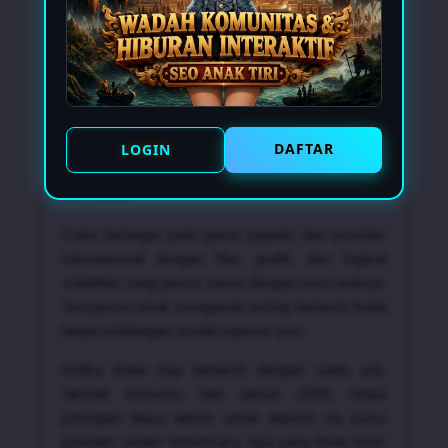
SLOT DEMO hadir sebagai solusi cerdas satu
atap untuk Anda! Kami menyediakan akses gratis
ke ribuan simulator mesin slot online terlengkap
untuk menguji pola, ritme, dan strategi Anda.
Tidak hanya sebagai tempat latihan, platform
kami juga terintegrasi dengan gerbang taruhan
DAFTAR
LOGIN
resmi yang menawarkan kemudahan transaksi
luar biasa.
Coba berbagai judul game populer dari provider
internasional dengan fitur, grafik, dan tingkat
volatilitas yang persis sama dengan versi aslinya.
Sempurna untuk mengasah insting bertaruh Anda
tanpa kehilangan modal sepeser pun.
Ketika Anda siap bertaruh dengan saldo asli,
nikmati konversi nilai penuh 100% tanpa
potongan biaya admin untuk deposit via pulsa
provider seluler terkemuka. Apa yang Anda kirim