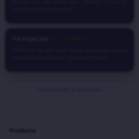
Awalnya ragu tapi setelah coba JUDOL303 di situs ini
soalnya maxwin nya gampang
Angeli Jule
★★★★☆
2026-07-14
JUDOL303 nya seru cuma loading kadang agak lambat
saran saya dipercepat biar makin puas mainnya
© 2026 JUDOL303. All rights reserved.
Buka
Footer Navigation
Products