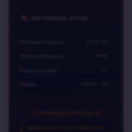
INFORMASI SITUS
Penilaian Pengguna
100.023.003
Sistem Pembayaran
5 Metode
Layanan Support
24/7
Sistem
Pragmatic Play
PENAWARAN SPESIAL
PROMO DEPOSIT 10K SLOT BONUS 100%