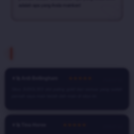
adalah apa yang Anda mainkan!
ULASAN TERBARU KOMUNITAS
JUDOL303
Ardi Bellingham
★★★★★
2026-07-18
Situs JUDOL303 slot paling gokil dari semua yang sudah
pernah saya main betah dah main di situs ini
Tina Horse
★★★★★
2026-07-12