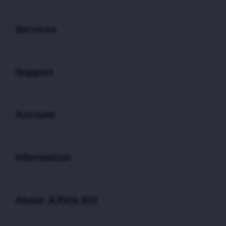
Buka
Services
Buka
Support
Buka
Account
Buka
Information
Buka
About JUDOL303