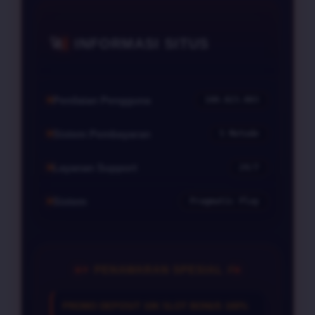
INFORMASI SITUS
Penilaian Pengguna
100.023.003
Sistem Pembayaran
5 Metode
Layanan Support
24/7
Sistem
Pragmatic Play
PENAWARAN SPESIAL
PROMO DEPOSIT 10K SLOT BONUS 100%