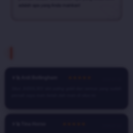
adalah apa yang Anda mainkan!
ULASAN TERBARU KOMUNITAS
JUDOL303
Ardi Bellingham
★★★★★
2026-07-18
Situs JUDOL303 slot paling gokil dari semua yang sudah
pernah saya main betah dah main di situs ini
Tina Horse
★★★★★
2026-07-12