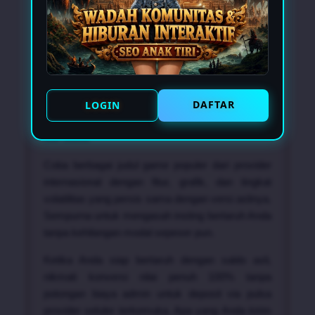
SLOT DEMO hadir sebagai solusi cerdas satu
atap untuk Anda! Kami menyediakan akses gratis
ke ribuan simulator mesin slot online terlengkap
untuk menguji pola, ritme, dan strategi Anda.
Tidak hanya sebagai tempat latihan, platform
kami juga terintegrasi dengan gerbang taruhan
DAFTAR
LOGIN
resmi yang menawarkan kemudahan transaksi
luar biasa.
Coba berbagai judul game populer dari provider
internasional dengan fitur, grafik, dan tingkat
volatilitas yang persis sama dengan versi aslinya.
Sempurna untuk mengasah insting bertaruh Anda
tanpa kehilangan modal sepeser pun.
Ketika Anda siap bertaruh dengan saldo asli,
nikmati konversi nilai penuh 100% tanpa
potongan biaya admin untuk deposit via pulsa
provider seluler terkemuka. Apa yang Anda kirim