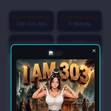
PENILAIAN PENGGUNA
SISTEM PEMBAYARAN
120.123.003
5 Metode
LAYANAN SUPPORT
SISTEM
24/7
Pragmatic Play
×
JUDOL303
menawarkan kemudahan transaksi
luar biasa: mulai dari sistem slot pulsa tanpa
potongan hingga dukungan penuh untuk seluruh
layanan deposit bank lokal di indonesia. pahami
algoritma permainan secara mendalam lewat fitur
demo kami, lalu beralihlah ke mode nyata dengan
fleksibilitas deposit tanpa batas.