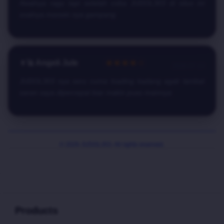
Awalnya ragu tapi setelah coba JUDOL303 di situs ini
soalnya maxwin nya gampang
Angeli Jule
★★★★☆
2026-07-14
JUDOL303 nya seru cuma loading kadang agak lambat
saran saya dipercepat biar makin puas mainnya
© 2026 JUDOL303. All rights reserved.
Buka
Footer Navigation
Products