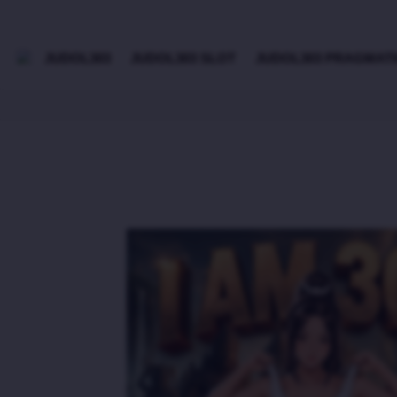
Skip
to
content
JUDOL303
JUDOL303 SLOT
JUDOL303 PRAGMAT
Buka Info Lebih Lanjut