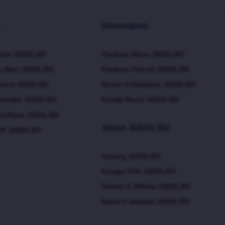
Information
mber JUDOL303
Panduan Akses JUDOL303
un Baru JUDOL303
Panduan Pemula JUDOL303
word JUDOL303
Aturan & Kebijakan JUDOL303
ransaksi JUDOL303
Kontak Resmi JUDOL303
erifikasi JUDOL303
About JUDOL303
IP JUDOL303
Tentang JUDOL303
Kenapa Pilih JUDOL303
Partner & Affiliate JUDOL303
Brand & Identitas JUDOL303