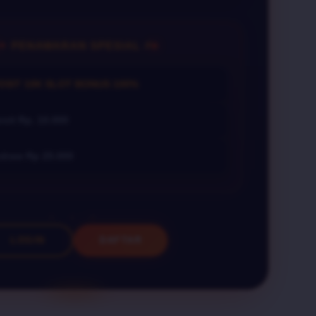
PENAWARAN SPESIAL
SIT 10K SLOT BONUS 100%
sit Rp. 10.000
hdraw Rp 25.000
LOGIN
DAFTAR