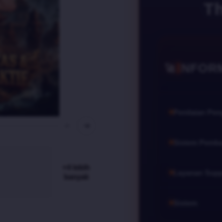
T
INFOR
Penilaian Pe
Sebelumnya
Berikutnya
Sistem Pemb
+4 lebih
Layanan Supp
banyak
Sistem