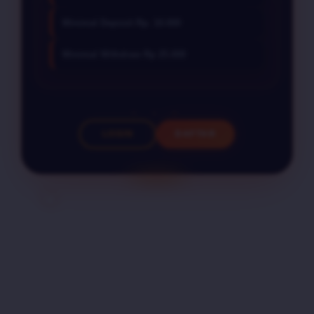
Minimal Deposit Rp. 10.000
Minimal Withdraw Rp 25.000
LOGIN
DAFTAR
Layer Popup Close
JUDOL303 : Link Daftar
Situs Slot Gacor Terbaru
2026 Resmi Server Thailand
Maxwin