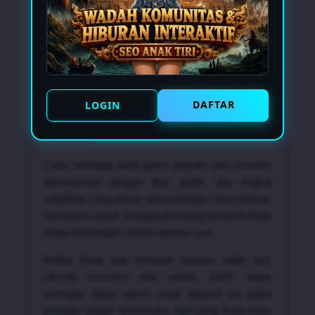
SLOT DEMO hadir sebagai solusi cerdas satu
atap untuk Anda! Kami menyediakan akses gratis
ke ribuan simulator mesin slot online terlengkap
untuk menguji pola, ritme, dan strategi Anda.
Tidak hanya sebagai tempat latihan, platform
kami juga terintegrasi dengan gerbang taruhan
DAFTAR
LOGIN
resmi yang menawarkan kemudahan transaksi
luar biasa.
Coba berbagai judul game populer dari provider
internasional dengan fitur, grafik, dan tingkat
volatilitas yang persis sama dengan versi aslinya.
Sempurna untuk mengasah insting bertaruh Anda
tanpa kehilangan modal sepeser pun.
Ketika Anda siap bertaruh dengan saldo asli,
nikmati konversi nilai penuh 100% tanpa
potongan biaya admin untuk deposit via pulsa
provider seluler terkemuka. Apa yang Anda kirim