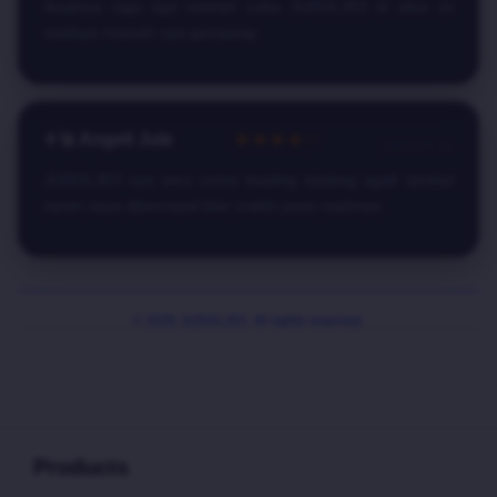
Awalnya ragu tapi setelah coba JUDOL303 di situs ini
soalnya maxwin nya gampang
Angeli Jule
★★★★☆
2026-07-14
JUDOL303 nya seru cuma loading kadang agak lambat
saran saya dipercepat biar makin puas mainnya
© 2026 JUDOL303. All rights reserved.
Buka
Footer Navigation
Products