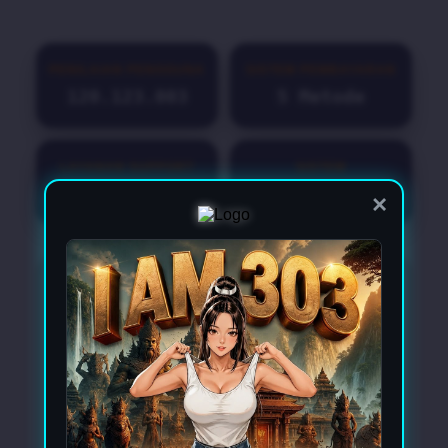
PENILAIAN PENGGUNA
SISTEM PEMBAYARAN
120.123.003
5 Metode
LAYANAN SUPPORT
SISTEM
24/7
Pragmatic Play
×
JUDOL303
menawarkan kemudahan transaksi
luar biasa: mulai dari sistem slot pulsa tanpa
potongan hingga dukungan penuh untuk seluruh
layanan deposit bank lokal di indonesia. pahami
algoritma permainan secara mendalam lewat fitur
demo kami, lalu beralihlah ke mode nyata dengan
fleksibilitas deposit tanpa batas.