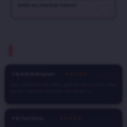
adalah apa yang Anda mainkan!
ULASAN TERBARU KOMUNITAS
JUDOL303
Ardi Bellingham
★★★★★
2026-07-18
Situs JUDOL303 slot paling gokil dari semua yang sudah
pernah saya main betah dah main di situs ini
Tina Horse
★★★★★
2026-07-12