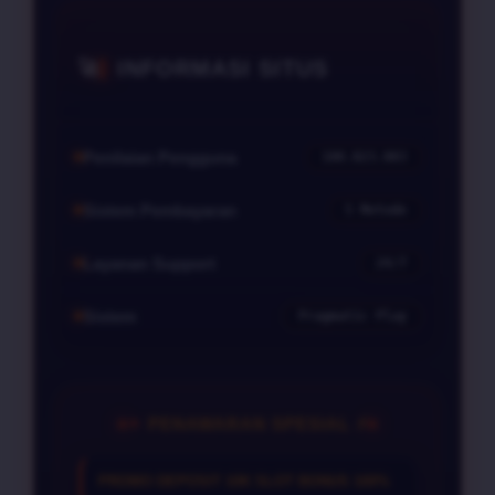
INFORMASI SITUS
Penilaian Pengguna
100.023.003
Sistem Pembayaran
5 Metode
Layanan Support
24/7
Sistem
Pragmatic Play
PENAWARAN SPESIAL
PROMO DEPOSIT 10K SLOT BONUS 100%