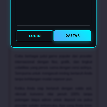
SLOT DEMO hadir sebagai solusi cerdas satu
atap untuk Anda! Kami menyediakan akses gratis
ke ribuan simulator mesin slot online terlengkap
untuk menguji pola, ritme, dan strategi Anda.
Tidak hanya sebagai tempat latihan, platform
kami juga terintegrasi dengan gerbang taruhan
DAFTAR
LOGIN
resmi yang menawarkan kemudahan transaksi
luar biasa.
Coba berbagai judul game populer dari provider
internasional dengan fitur, grafik, dan tingkat
volatilitas yang persis sama dengan versi aslinya.
Sempurna untuk mengasah insting bertaruh Anda
tanpa kehilangan modal sepeser pun.
Ketika Anda siap bertaruh dengan saldo asli,
nikmati konversi nilai penuh 100% tanpa
potongan biaya admin untuk deposit via pulsa
provider seluler terkemuka. Apa yang Anda kirim