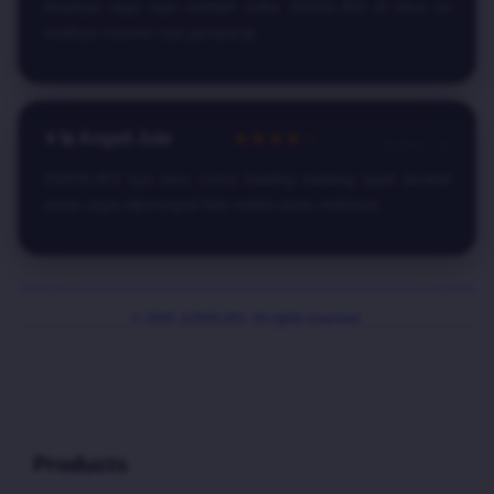
Awalnya ragu tapi setelah coba JUDOL303 di situs ini
soalnya maxwin nya gampang
Angeli Jule
★★★★☆
2026-07-14
JUDOL303 nya seru cuma loading kadang agak lambat
saran saya dipercepat biar makin puas mainnya
© 2026 JUDOL303. All rights reserved.
Buka
Footer Navigation
Products