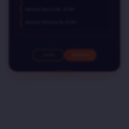
Minimal Deposit Rp. 10.000
Minimal Withdraw Rp 25.000
LOGIN
DAFTAR
Layer Popup Close
JUDOL303 : Link Daftar
Situs Slot Gacor Terbaru
2026 Resmi Server Thailand
Maxwin