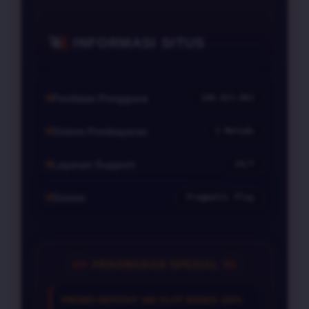
INFORMASI SITUS
Penilaian Pengguna
100.023.003
Sistem Pembayaran
5 Metode
Layanan Support
24/7
Sistem
Pragmatic Play
PENAWARAN SPESIAL
PROMO DEPOSIT 10K SLOT BONUS 100%