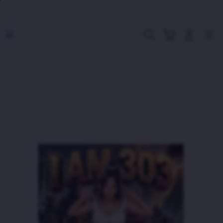
Skip
to
content
Cari
Troli
Login
Navigation
Buka Info Lebih Lanjut