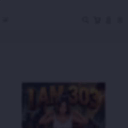
Skip
to
content
Cari
Troli
Login
Navigation
Buka Info Lebih Lanjut