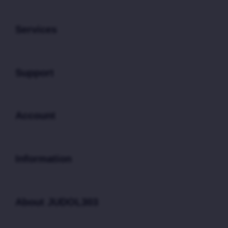
Buka
Services
Buka
Support
Buka
Account
Buka
Information
Buka
About JUDOL303