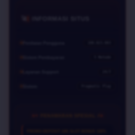
INFORMASI SITUS
Penilaian Pengguna
100.023.003
Sistem Pembayaran
5 Metode
Layanan Support
24/7
Sistem
Pragmatic Play
PENAWARAN SPESIAL
PROMO DEPOSIT 10K SLOT BONUS 100%