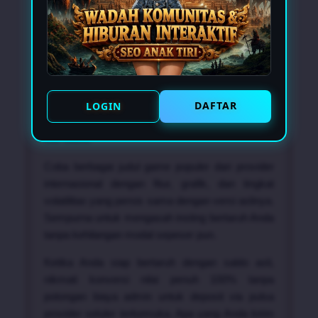
SLOT DEMO hadir sebagai solusi cerdas satu
atap untuk Anda! Kami menyediakan akses gratis
ke ribuan simulator mesin slot online terlengkap
untuk menguji pola, ritme, dan strategi Anda.
Tidak hanya sebagai tempat latihan, platform
kami juga terintegrasi dengan gerbang taruhan
DAFTAR
LOGIN
resmi yang menawarkan kemudahan transaksi
luar biasa.
Coba berbagai judul game populer dari provider
internasional dengan fitur, grafik, dan tingkat
volatilitas yang persis sama dengan versi aslinya.
Sempurna untuk mengasah insting bertaruh Anda
tanpa kehilangan modal sepeser pun.
Ketika Anda siap bertaruh dengan saldo asli,
nikmati konversi nilai penuh 100% tanpa
potongan biaya admin untuk deposit via pulsa
provider seluler terkemuka. Apa yang Anda kirim