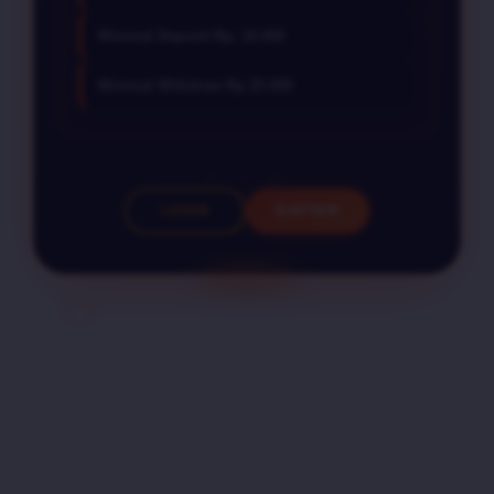
Minimal Deposit Rp. 10.000
Minimal Withdraw Rp 25.000
LOGIN
DAFTAR
Layer Popup Close
JUDOL303 : Link Daftar
Situs Slot Gacor Terbaru
2026 Resmi Server Thailand
Maxwin