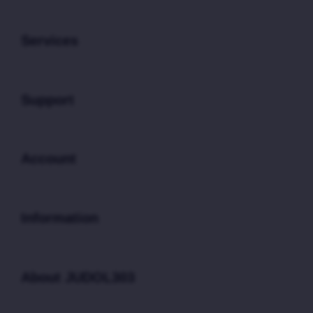
Buka
Services
Buka
Support
Buka
Account
Buka
Information
Buka
About JUDOL303