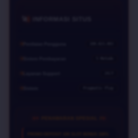
INFORMASI SITUS
Penilaian Pengguna
100.023.003
Sistem Pembayaran
5 Metode
Layanan Support
24/7
Sistem
Pragmatic Play
PENAWARAN SPESIAL
PROMO DEPOSIT 10K SLOT BONUS 100%