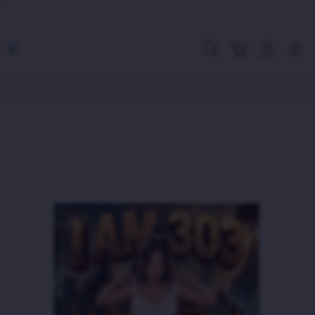
Skip
to
content
Cari
Troli
Login
Navigation
Buka Info Lebih Lanjut