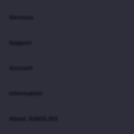
Buka
Services
Buka
Support
Buka
Account
Buka
Information
Buka
About JUDOL303