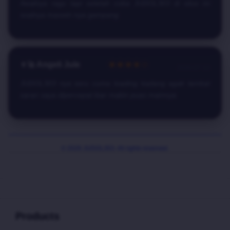
Awalnya ragu tapi setelah coba JUDOL303 di situs ini
soalnya maxwin nya gampang
Angeli Jule
★★★★☆
2026-07-14
JUDOL303 nya seru cuma loading kadang agak lambat
saran saya dipercepat biar makin puas mainnya
© 2026 JUDOL303. All rights reserved.
Buka
Footer Navigation
Products